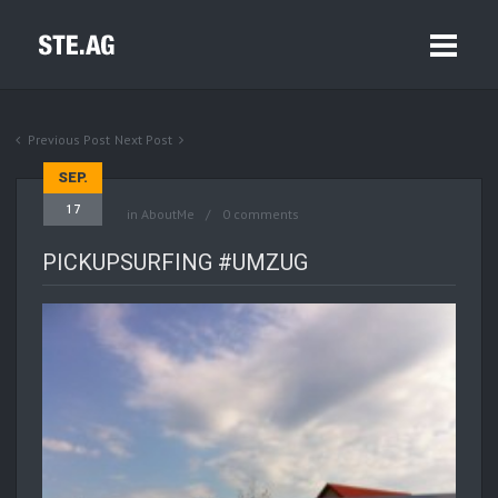
Previous Post
Next Post
SEP.
17
in
AboutMe
0 comments
PICKUPSURFING #UMZUG