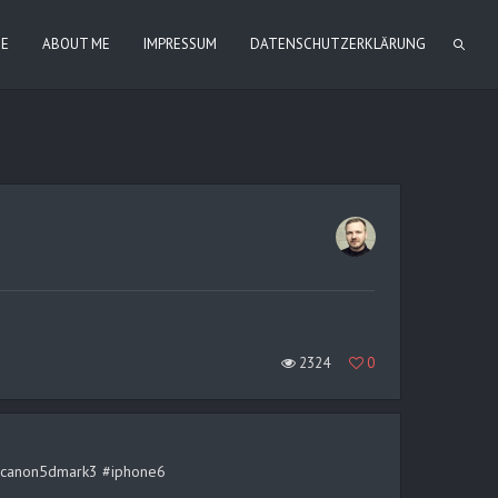
IE
ABOUT ME
IMPRESSUM
DATENSCHUTZERKLÄRUNG
2324
0
rt #canon5dmark3 #iphone6