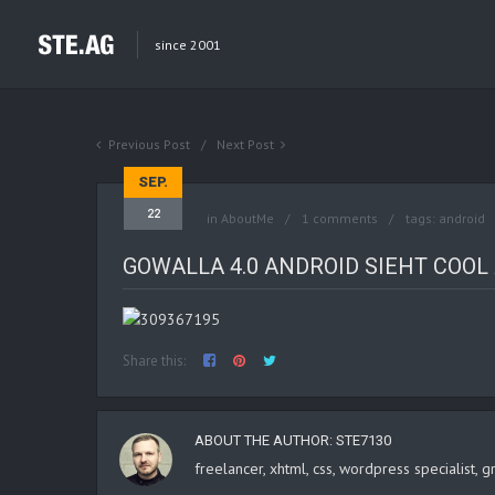
since 2001
Previous Post
Next Post
SEP.
22
in
AboutMe
1 comments
tags:
android
GOWALLA 4.0 ANDROID SIEHT COOL 
Share this:
ABOUT THE AUTHOR:
STE7130
freelancer, xhtml, css, wordpress specialist