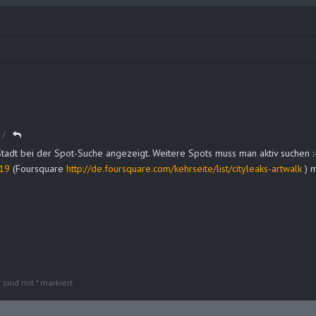
tadt bei der Spot-Suche angezeigt. Weitere Spots muss man aktiv suchen :
119
(Foursquare
http://de.foursquare.com/kehrseite/list/cityleaks-artwalk
) m
r sind mit
*
markiert