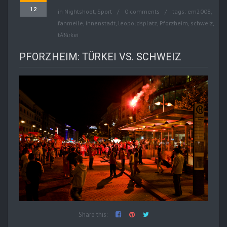
12
in
Nightshoot
,
Sport
0 comments
tags:
em2008
,
fanmeile
,
innenstadt
,
leopoldsplatz
,
Pforzheim
,
schweiz
,
tÃ¼rkei
PFORZHEIM: TÜRKEI VS. SCHWEIZ
Share this: