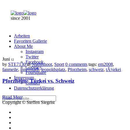
since 2001
Arbeiten
Favoriten Gallerie
About Me
Instagram
Twitter
Juni
12
Facebook
by
STE7130
in
Nightshoot
,
Sport
0 comments
tags:
em2008
,
Google+
fanmeile
,
innenstadt
,
leopoldsplatz
,
Pforzheim
,
schweiz
,
tÃ¼rkei
Foursquare
Impressum
Pforzheim: Türkei vs. Schweiz
Contact
Datenschutzerklärung
Read More
Copyright © Steffen Siegrist