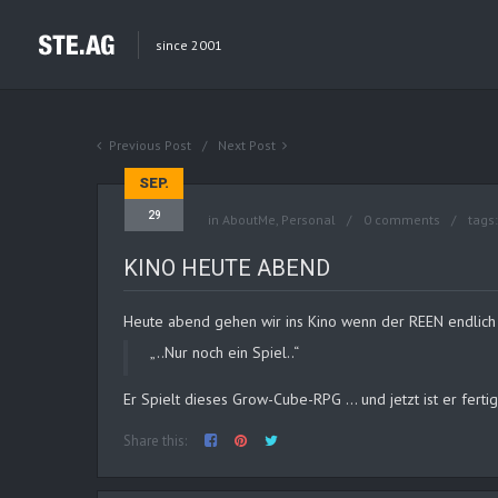
since 2001
Previous Post
Next Post
SEP.
29
in
AboutMe
,
Personal
0 comments
tags
KINO HEUTE ABEND
Heute abend gehen wir ins Kino wenn der REEN endlich m
„..Nur noch ein Spiel..“
Er Spielt dieses Grow-Cube-RPG … und jetzt ist er fertig
Share this: