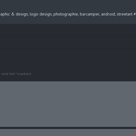
, graphic & design, logo design, photographie, barcamper, android, streeta
r sind mit
*
markiert