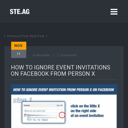
Previous Post
Next Post
NOV.
11
in
AboutMe
1 comments
HOW TO IGNORE EVENT INVITATIONS
ON FACEBOOK FROM PERSON X