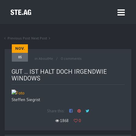
Previous Post
Next Post
NOV.
05
in
AboutMe
0 comments
GUT … IST HALT DOCH IRGENDWIE
WINDOWS
Steffen Siegrist
Share this:
1868
0