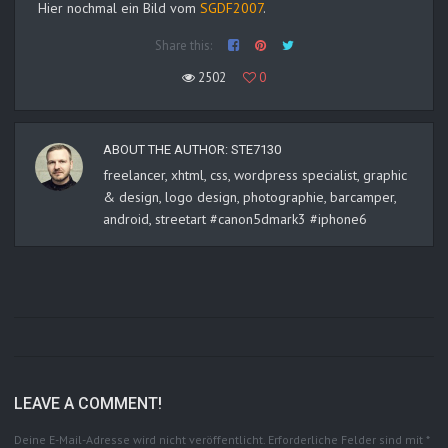
Hier nochmal ein Bild vom
SGDF2007
.
Share this:
2502
0
ABOUT THE AUTHOR:
STE7130
freelancer, xhtml, css, wordpress specialist, graphic
& design, logo design, photographie, barcamper,
android, streetart #canon5dmark3 #iphone6
LEAVE A COMMENT!
Deine E-Mail-Adresse wird nicht veröffentlicht.
Erforderliche Felder sind mit
*