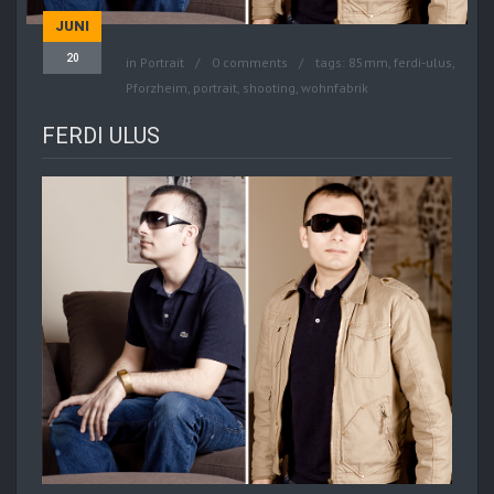
JUNI
20
in
Portrait
0 comments
tags:
85mm
,
ferdi-ulus
,
Pforzheim
,
portrait
,
shooting
,
wohnfabrik
FERDI ULUS