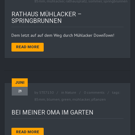
85mm
,
mühlacker
,
rathausplatz
,
sommer
,
springbrunnen
RATHAUS MÜHLACKER –
SPRINGBRUNNEN
Dem letzt auf auf dem Weg durch Mühlacker DownTown!
READ MORE
JUNI
29
by
STE7130
in
Nature
0 comments
tags:
85mm
,
blumen
,
green
,
mühlacker
,
pflanzen
BEI MEINER OMA IM GARTEN
READ MORE