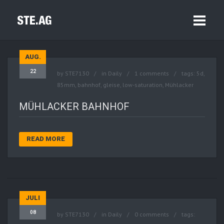
AUG.
22
by
STE7130
in
Daily
1 comments
tags:
5d
,
85mm
,
bahnhof
,
gleise
,
low-saturation
,
Mühlacker
MÜHLACKER BAHNHOF
READ MORE
JULI
08
by
STE7130
in
Daily
0 comments
tags: