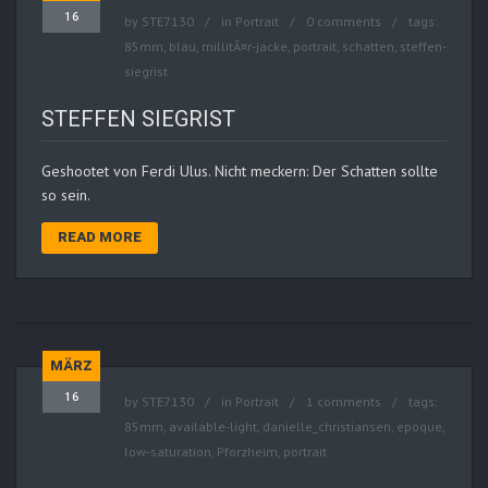
16
by
STE7130
in
Portrait
0 comments
tags:
85mm
,
blau
,
millitÃ¤r-jacke
,
portrait
,
schatten
,
steffen-
siegrist
STEFFEN SIEGRIST
Geshootet von Ferdi Ulus. Nicht meckern: Der Schatten sollte
so sein.
READ MORE
MÄRZ
16
by
STE7130
in
Portrait
1 comments
tags:
85mm
,
available-light
,
danielle_christiansen
,
epoque
,
low-saturation
,
Pforzheim
,
portrait