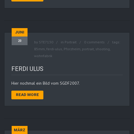
JUNI
20
by
STE7130
in
Portrait
0 comments
tags:
85mm
,
ferdi-ulus
,
Pforzheim
,
portrait
,
shooting
,
wohnfabrik
FERDI ULUS
Hier nochmal ein Bild vom SGDF2007.
READ MORE
MÄRZ