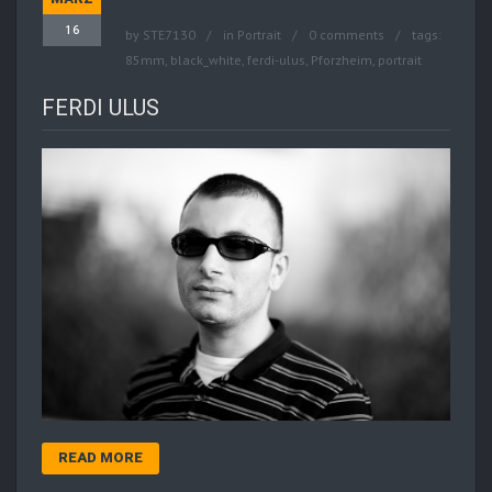
16
by
STE7130
in
Portrait
0 comments
tags:
85mm
,
black_white
,
ferdi-ulus
,
Pforzheim
,
portrait
FERDI ULUS
READ MORE