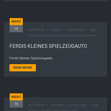
MÄRZ
16
by
STE7130
in
Daily
0 comments
tags:
85mm
,
auto
,
available-light
,
ferdi-ulus
,
Pforzheim
FERDIS KLEINES SPIELZEUGAUTO
Ferdis kleines Spielzeugauto
READ MORE
MÄRZ
16
by
STE7130
in
Portrait
0 comments
tags:
85mm
,
available-light
,
blaue-augen
,