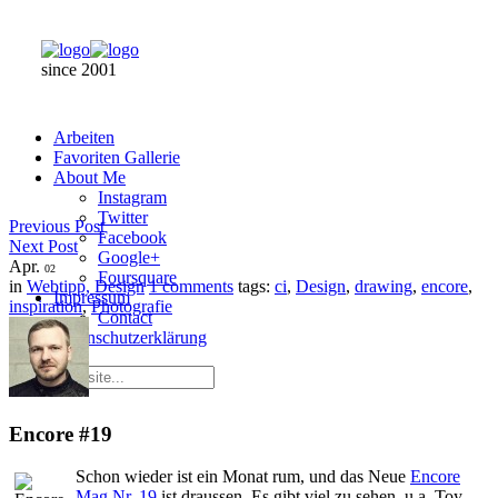
since 2001
Arbeiten
Favoriten Gallerie
About Me
Instagram
Twitter
Previous Post
Facebook
Next Post
Google+
Apr.
02
Foursquare
in
Webtipp, Design
1 comments
tags:
ci
,
Design
,
drawing
,
encore
,
Impressum
inspiration
,
Photografie
Contact
Datenschutzerklärung
Encore #19
Schon wieder ist ein Monat rum, und das Neue
Encore
Mag Nr. 19
ist draussen. Es gibt viel zu sehen, u.a. Toy-