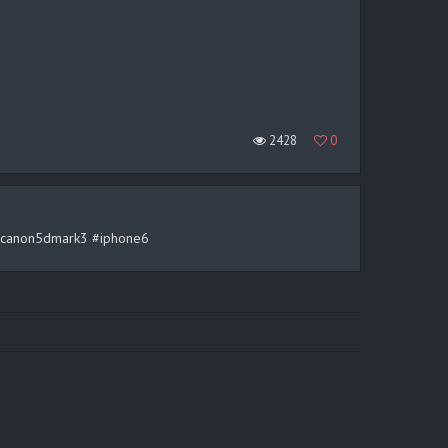
2428
0
rt #canon5dmark3 #iphone6