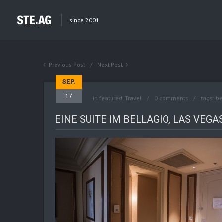
since 2001
Previous Post
Next Post
SEP.
17
in
featured
,
Travel
0 comments
tags:
be
EINE SUITE IM BELLAGIO, LAS VEGA