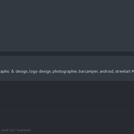
, graphic & design, logo design, photographie, barcamper, android, streeta
r sind mit
*
markiert