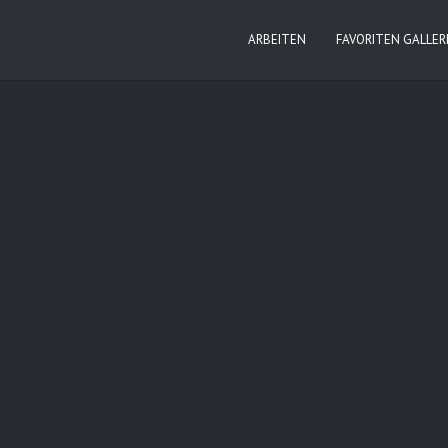
ARBEITEN
FAVORITEN GALLER
n wie der letzte aufgehört hat. Man wird sanft geweckt, alles ist super. 
feemaschine, Ihr gehts gut – Sie hat keine Bedürfnisse und schenkt mir ei
schon das Küchenmesser zwischen den Zähnen und mit dem roten Geschirr
 schubst ihn bei Seite und steht schon auf seinem Schreibtisch, die eine H
 auf 0:00sek schnappt: \"Ich hole heute Mittag welche, versprochen!\"
ein!