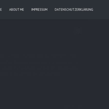
IE
ABOUT ME
IMPRESSUM
DATENSCHUTZERKLÄRUNG
Also ein Morgen wie man ihn jeden Tag erleben will.
nen Kaffee. Den nächste Gang führt zum Kühlschrank um
tuch um den Kopf gebunden auf dem Weg zum Chef. Der
and schon an der Hose um ihm die Kündigung
1759
0