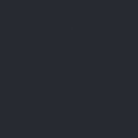
, graphic & design, logo design, photographie, barcamper, android, streeta
r sind mit
*
markiert