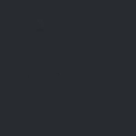
ABOUT THE AUTHOR:
STE7130
freelancer, xhtml, css, wordpress specialist
LEAVE A COMMENT!
Deine E-Mail-Adresse wird nicht veröffentlicht.
Erforderliche Felde