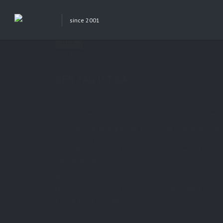
since 2001
Previous Post
Next Post
DEZ.
10
in
AboutMe
,
Personal
0 comments
DER TAG IST DA…
Da fängt der Tag so wunderschön an… Fast so wunderschö
Der erste Schritt im Büro ist zu meinem Freund der Kaf
sich Milch zu holen. Aber?! Wie?? Keine Milch? Fast 
stammelt nur: \"I i i ich k k k kann Das erklären…\" Man
\"BEGREIFBAR\" zu machen.
Er schreit in letzter Sekunde noch, also bevor der Timer
Nun ja… ich verlang ja echt nicht viel… Aber Milch muß s
ps: Can´t stop dreaming
Share this: