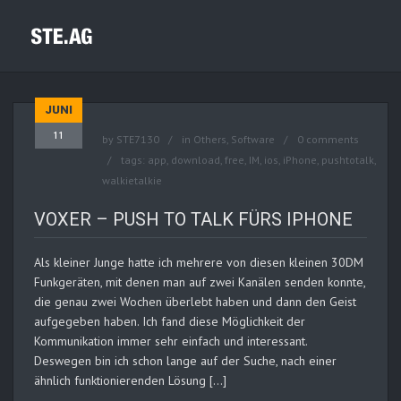
JUNI
11
by
STE7130
in
Others
,
Software
0 comments
tags:
app
,
download
,
free
,
IM
,
ios
,
iPhone
,
pushtotalk
,
walkietalkie
VOXER – PUSH TO TALK FÜRS IPHONE
Als kleiner Junge hatte ich mehrere von diesen kleinen 30DM
Funkgeräten, mit denen man auf zwei Kanälen senden konnte,
die genau zwei Wochen überlebt haben und dann den Geist
aufgegeben haben. Ich fand diese Möglichkeit der
Kommunikation immer sehr einfach und interessant.
Deswegen bin ich schon lange auf der Suche, nach einer
ähnlich funktionierenden Lösung […]