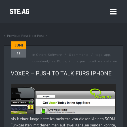
Previous Post
Next Post
JUNI
11
in
Others
,
Software
0 comments
tags:
app
,
download
,
free
,
IM
,
ios
,
iPhone
,
pushtotalk
,
walkietalkie
VOXER – PUSH TO TALK FÜRS IPHONE
Als kleiner Junge hatte ich mehrere von diesen kleinen 30DM
Funkgeräten, mit denen man auf zwei Kanälen senden konnte,