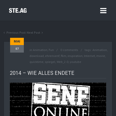
Previous Post
Next Post
MAI
07
in
Animation
,
Fun
0 comments
tags:
Animation
,
download
,
ehrensenf
,
film
,
inspiration
,
Internet
,
movie
,
quicktime
,
spiegel
,
Web_2.0
,
youtube
2014 – WIE ALLES ENDETE