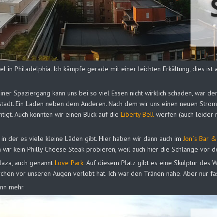
in Philadelphia. Ich kämpfe gerade mit einer leichten Erkältung, dies ist
einer Spaziergang kann uns bei so viel Essen nicht wirklich schaden, war d
ßstadt. Ein Laden neben dem Anderen. Nach dem wir uns einen neuen Stroma
tigt. Auch konnten wir einen Blick auf die
Liberty Bell
werfen (auch leider 
e in der es viele kleine Läden gibt. Hier haben wir dann auch im
Jon´s Bar &
 wir kein Philly Cheese Steak probieren, weil auch hier die Schlange vor 
Plaza, auch genannt
Love Park
. Auf diesem Platz gibt es eine Skulptur des 
ärchen vor unseren Augen verlobt hat. Ich war den Tränen nahe. Aber nur fas
ann mehr.