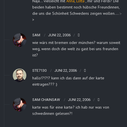
Naja… vielleicht mit
Anna
,
Lotta
, mir und Ferdi? Die
beiden haben bestimmt noch hübsche Freundinnen,
die uns die Schönheit Schwedens zeigen wollen…. :-
>
SAM
JUNI 22, 2006
wie wärs mit bremen oder münchen? warum soweit
weg, wenn doch die welt zu gast bei uns freunden
ist?
STE7130
JUNI 22, 2006
hallo!?!?!? kann ich das dann auf der karte
eintragen??? :)
SAM CHAINSAW
JUNI 22, 2006
karte was für eine karte? ich hab nur was von
schwedinnen gelesen?!