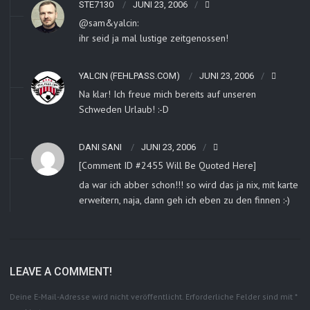
STE7130
JUNI 23, 2006
@sam&yalcin:
ihr seid ja mal lustige zeitgenossen!
YALCIN (FEHLPASS.COM)
JUNI 23, 2006
Na klar! Ich freue mich bereits auf unseren
Schweden Urlaub! :-D
DANI SANI
JUNI 23, 2006
[Comment ID #2455 Will Be Quoted Here]
da war ich abber schon!!! so wird das ja nix, mit karte
erweitern, naja, dann geh ich eben zu den finnen :-)
LEAVE A COMMENT!
Deine E-Mail-Adresse wird nicht veröffentlicht.
Erforderliche Felder sind mit
*