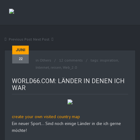
Previous Post
Next Post
JUNI
22
in
Others
12 comments
tags:
inspiration
,
Internet
,
reisen
,
Web_2.0
WORLD66.COM: LÄNDER IN DENEN ICH
WAR
create your own visited country map
Ein neuer Sport… Sind noch einige Länder in die ich gerne
möchte!