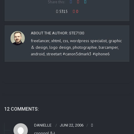
Share this:
5315
0
ABOUT THE AUTHOR:
STE7130
freelancer, xhtml, css, wordpress specialist, graphic
& design, logo design, photographie, barcamper,
android, streetart #canon5dmark3 #iphone6
12 COMMENTS:
DANIELLE
JUNI 22, 2006
coooool 8-)