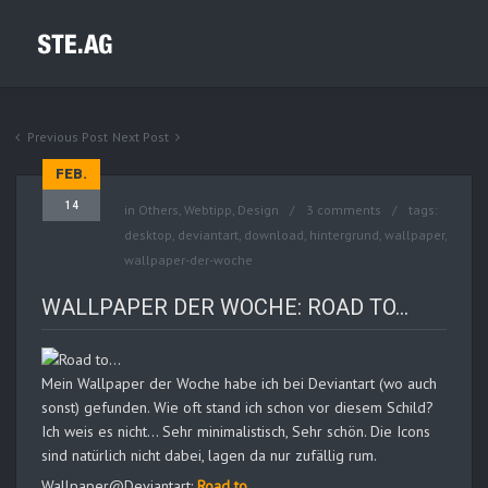
Previous Post
Next Post
FEB.
14
in
Others
,
Webtipp, Design
3 comments
tags:
desktop
,
deviantart
,
download
,
hintergrund
,
wallpaper
,
wallpaper-der-woche
WALLPAPER DER WOCHE: ROAD TO…
Mein Wallpaper der Woche habe ich bei Deviantart (wo auch
sonst) gefunden. Wie oft stand ich schon vor diesem Schild?
Ich weis es nicht… Sehr minimalistisch, Sehr schön. Die Icons
sind natürlich nicht dabei, lagen da nur zufällig rum.
Wallpaper@Deviantart:
Road to…