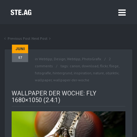
Previous Post
Next Post
JUNI
07
in
Webtipp, Design
,
Webtipp, PhotoGrafix
2
comments
tags:
canon
,
download
,
flickr
,
fliege
,
fotografie
,
hintergrund
,
inspiration
,
nature
,
objektiv
,
wallpaper
,
wallpaper-der-woche
WALLPAPER DER WOCHE: FLY
1680×1050 (2.4:1)