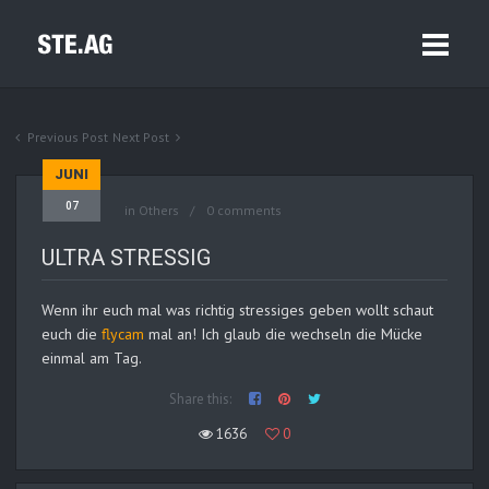
Previous Post
Next Post
JUNI
07
in
Others
0 comments
ULTRA STRESSIG
Wenn ihr euch mal was richtig stressiges geben wollt schaut
euch die
flycam
mal an! Ich glaub die wechseln die Mücke
einmal am Tag.
Share this:
1636
0