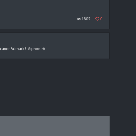
1805
0
rt #canon5dmark3 #iphone6