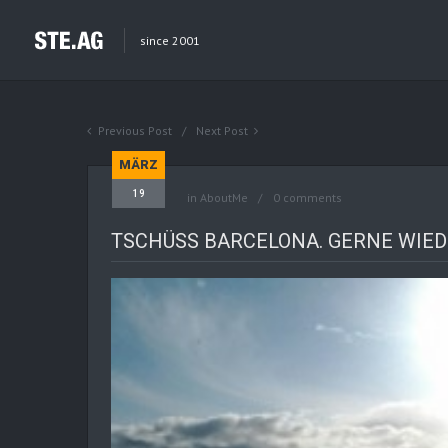
since 2001
Previous Post
Next Post
MÄRZ
19
in
AboutMe
0 comments
TSCHÜSS BARCELONA. GERNE WIED