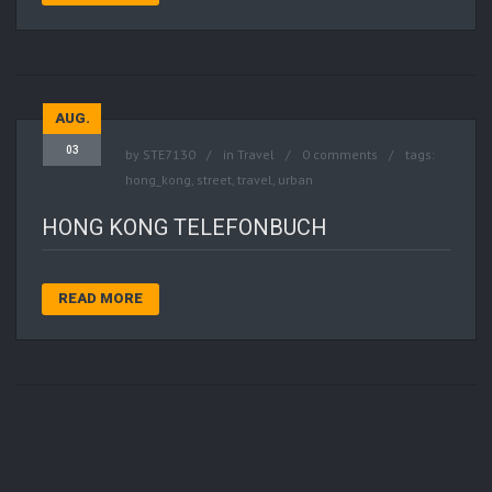
AUG.
03
by
STE7130
in
Travel
0 comments
tags:
hong_kong
,
street
,
travel
,
urban
HONG KONG TELEFONBUCH
READ MORE