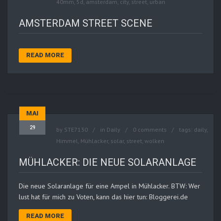
40mm
,
5d
,
amsterdam
,
city
,
street
,
urban
AMSTERDAM STREET SCENE
READ MORE
MAI
29
by
STE7130
in
Daily
0 comments
tags:
daily
,
Himmel
,
Mühlacker
,
solar
,
street
,
wolken
MÜHLACKER: DIE NEUE SOLARANLAGE
Die neue Solaranlage für eine Ampel in Mühlacker. BTW: Wer
lust hat für mich zu Voten, kann das hier tun: Bloggerei.de
READ MORE