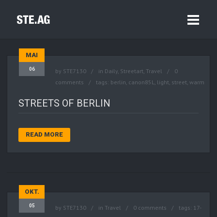
MAI
06
by
STE7130
in
Daily
,
Streetart
,
Travel
0
comments
tags:
berlin
,
canon85L
,
light
,
street
,
warm
STREETS OF BERLIN
READ MORE
OKT.
05
by
STE7130
in
Travel
0 comments
tags:
17-