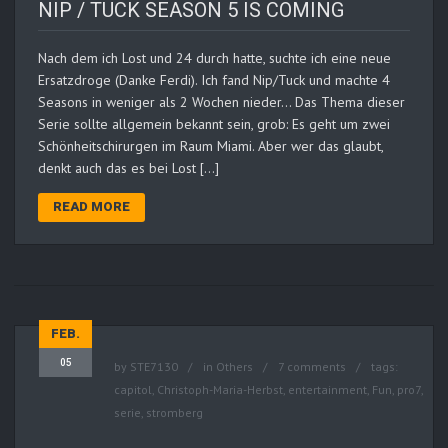
NIP / TUCK SEASON 5 IS COMING
Nach dem ich Lost und 24 durch hatte, suchte ich eine neue
Ersatzdroge (Danke Ferdi). Ich fand Nip/Tuck und machte 4
Seasons in weniger als 2 Wochen nieder… Das Thema dieser
Serie sollte allgemein bekannt sein, grob: Es geht um zwei
Schönheitschirurgen im Raum Miami. Aber wer das glaubt,
denkt auch das es bei Lost […]
READ MORE
FEB.
05
by
STE7130
in
Others
7 comments
tags:
capitol
,
Christoph-Maria-Herbst
,
entertainment
,
Fun
,
pro7
,
serie
,
stromberg