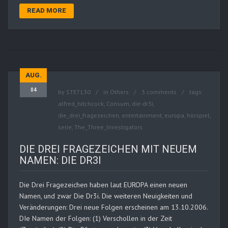
READ MORE
AUG.
04
by
STE7130
in
Others
3 comments
tags:
alfred_hitchcock
,
Consum
,
die-dr3i
,
die_drei_fragezeichen
,
entertainment
,
europa
,
hörspiel
,
serie
,
The_Three_Investigators
DIE DREI FRAGEZEICHEN MIT NEUEM
NAMEN: DIE DR3I
Die Drei Fragezeichen haben laut EUROPA einen neuen
Namen, und zwar Die Dr3i. Die weiteren Neuigkeiten und
Veränderungen: Drei neue Folgen erscheinen am 13.10.2006.
DIe Namen der Folgen: (1) Verschollen in der Zeit