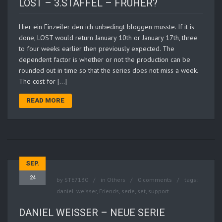
LOST – 3.STAFFEL – FRÜHER?
Hier ein Einzeiler den ich unbedingt bloggen musste. If it is
done, LOST would return January 10th or January 17th, three
to four weeks earlier then previously expected. The
dependent factor is whether or not the production can be
rounded out in time so that the series does not miss a week.
The cost for […]
READ MORE
SEP.
24
by
STE7130
in
Others
0 comments
tags:
daniel_weisser
,
Friends
,
serie
,
set
,
support
DANIEL WEISSER – NEUE SERIE