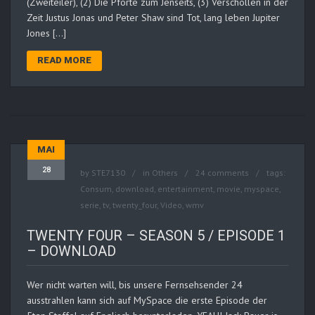
(Zweiteiler), (2) Die Pforte zum Jenseits, (3) Verschollen in der
Zeit Justus Jonas und Peter Shaw sind Tot, lang leben Jupiter
Jones […]
READ MORE
MAI
28
by
STE7130
in
Others
24 comments
tags:
Consum
,
download
,
entertainment
,
movie
,
myspace
,
serie
,
tv
,
twenty_four
,
Video
,
wmv
TWENTY FOUR – SEASON 5 / EPISODE 1
– DOWNLOAD
Wer nicht warten will, bis unsere Fernsehsender 24
ausstrahlen kann sich auf MySpace die erste Episode der