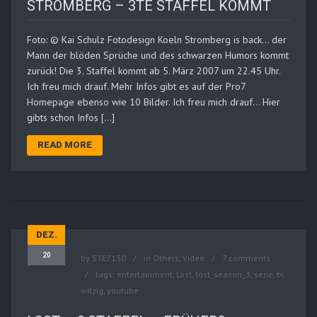
STROMBERG – 3TE STAFFEL KOMMT
Foto: © Kai Schulz Fotodesign Koeln Stromberg is back… der
Mann der blöden Sprüche und des schwarzen Humors kommt
zurück! Die 3. Staffel kommt ab 5. März 2007 um 22.45 Uhr.
Ich freu mich drauf. Mehr Infos gibt es auf der Pro7
Homepage ebenso wie 10 Bilder. Ich freu mich drauf… Hier
gibts schon Infos […]
READ MORE
DEZ.
20
by
STE7130
in
Others
,
Video
7 comments
tags:
entertainment
,
Lost
,
lost_season_3
,
serie
,
tv
,
witzig
,
youtube