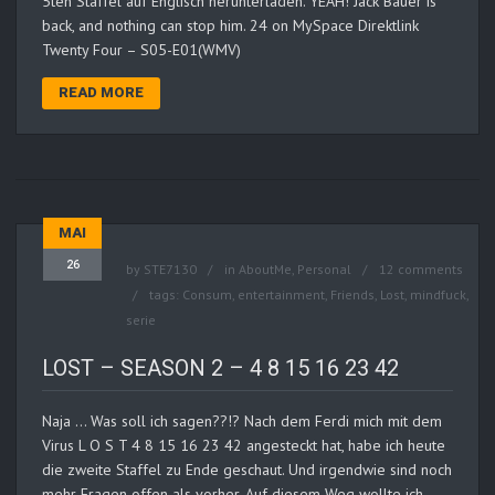
5ten Staffel auf Englisch herunterladen. YEAH! Jack Bauer is
back, and nothing can stop him. 24 on MySpace Direktlink
Twenty Four – S05-E01(WMV)
READ MORE
MAI
26
by
STE7130
in
AboutMe
,
Personal
12 comments
tags:
Consum
,
entertainment
,
Friends
,
Lost
,
mindfuck
,
serie
LOST – SEASON 2 – 4 8 15 16 23 42
Naja … Was soll ich sagen??!? Nach dem Ferdi mich mit dem
Virus L O S T 4 8 15 16 23 42 angesteckt hat, habe ich heute
die zweite Staffel zu Ende geschaut. Und irgendwie sind noch
mehr Fragen offen als vorher. Auf diesem Weg wollte ich