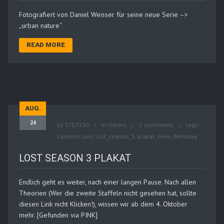
Fotografiert von Daniel Weisser für seine neue Serie –>
„urban nature“
READ MORE
AUG.
24
by
STE7130
in
Others
2 comments
tags:
Consum
,
Lost
,
lost_season_3
,
plakat
,
serie
,
Werbung
LOST SEASON 3 PLAKAT
Endlich geht es weiter, nach einer langen Pause. Nach allen
Theorien (Wer die zweite Staffeln nicht gesehen hat, sollte
diesen Link nicht Klicken!), wissen wir ab dem 4. Oktober
mehr. [Gefunden via PINK]