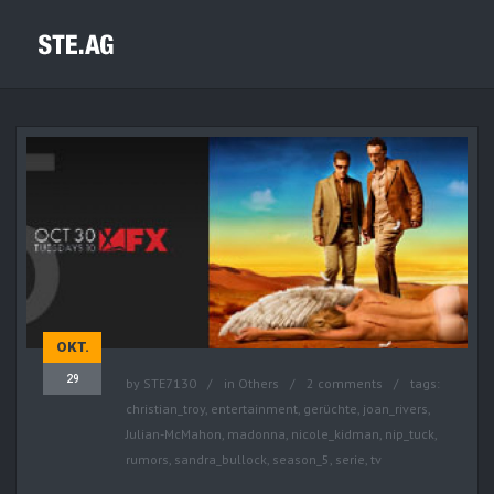
OKT.
29
by
STE7130
in
Others
2 comments
tags:
christian_troy
,
entertainment
,
gerüchte
,
joan_rivers
,
Julian-McMahon
,
madonna
,
nicole_kidman
,
nip_tuck
,
rumors
,
sandra_bullock
,
season_5
,
serie
,
tv