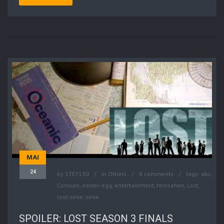
MAI
24
by
STE7130
in
Others
8 comments
tags:
abc
,
Consum
,
easter-egg
,
entertainment
,
fernsehen
,
Lost
,
lost-serie
,
serie
SPOILER: LOST SEASON 3 FINALS