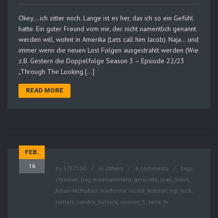
Okey… ich zitter noch. Lange ist es her, das ich so ein Gefühl
hatte. Ein guter Freund vom mir, der nicht namentlich genannt
werden will, wohnt in Amerika (Lets call him Jacob). Naja… und
immer wenn die neuen Lost Folgen ausgestrahlt werden (Wie
z.B. Gestern die Doppelfolge Season 3 – Epsiode 22/23
„Through The Looking […]
READ MORE
FEB.
16
by
STE7130
in
Others
4 comments
tags:
christian_troy
,
entertainment
,
gerüchte
,
joan_rivers
,
Julian-McMahon
,
madonna
,
nicole_kidman
,
nip_tuck
,
rumors
,
sandra_bullock
,
season_5
,
serie
,
tv