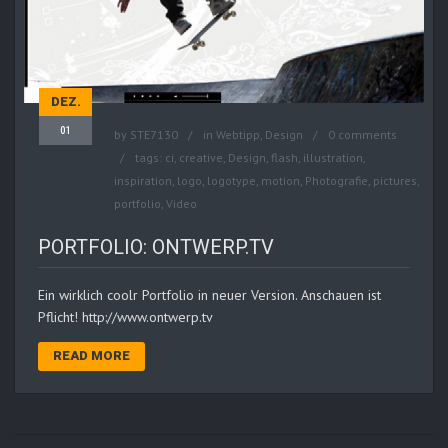
DEZ.
01
by
STE7130
in
Webtipp, Design
0 comments
tags:
ci
,
creative
,
Design
,
flash
,
illustration
,
inspiration
,
logo
,
logotype
,
motion
,
Photografie
,
pictures
,
portfolio
,
Video
PORTFOLIO: ONTWERP.TV
Ein wirklich coolr Portfolio in neuer Version. Anschauen ist
Pflicht! http://www.ontwerp.tv
READ MORE