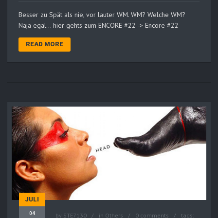
Besser zu Spät als nie, vor lauter WM. WM? Welche WM?
Naja egal… hier gehts zum ENCORE #22 -> Encore #22
READ MORE
JULI
04
by
STE7130
in
Others
0 comments
tags: