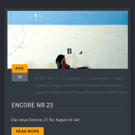
AUG.
02
by
STE7130
in
AboutMe
1 comments
tags:
creative
,
Design
,
encore
,
flash
,
illustration
,
inspiration
,
magazin
,
online_mag
,
Photografie
,
pictures
,
trailer
,
Video
ENCORE NR 23
Das neue Encore 23 für August ist da!
READ MORE