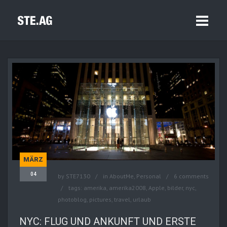
MÄRZ
04
by
STE7130
in
AboutMe
,
Personal
6 comments
tags:
amerika
,
amerika2008
,
Apple
,
bilder
,
nyc
,
photoblog
,
pictures
,
travel
,
urlaub
NYC: FLUG UND ANKUNFT UND ERSTE