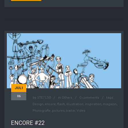
JULI
06
by
STE7130
in
Others
0 comments
tags:
Design
,
encore
,
flash
,
illustration
,
inspiration
,
magazin
,
Photografie
,
pictures
,
trailer
,
Video
ENCORE #22