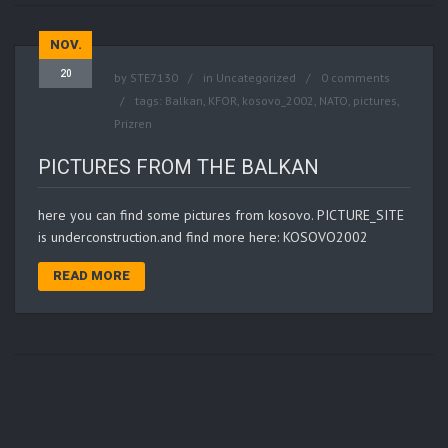
NOV.
20
by
STE7130
in
Uncategorized
0 comments
tags:
Balkan
,
KFOR
,
kosovo_2002
,
NATO
,
pictures
,
Prizren
PICTURES FROM THE BALKAN
here you can find some pictures from kosovo. PICTURE_SITE
is underconstruction.and find more here: KOSOVO2002
READ MORE