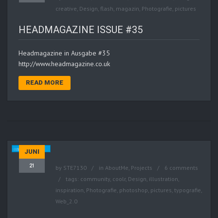
creative
,
Design
,
flash
,
magazin
,
Photografie
,
pictures
HEADMAGAZINE ISSUE #35
Headmagazine in Ausgabe #35
http://www.headmagazine.co.uk
READ MORE
JUNI
21
by
STE7130
in
AboutMe
,
Projects
6 comments
tags:
community
,
coolr
,
Design
,
illustration
,
inspiration
,
Photografie
,
photoshop
,
pictures
,
typografie
,
Web_2.0