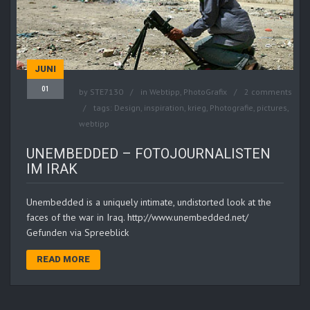
JUNI
01
by
STE7130
in
Webtipp, PhotoGrafix
2 comments
tags:
Design
,
inspiration
,
krieg
,
Photografie
,
pictures
,
webtipp
UNEMBEDDED – FOTOJOURNALISTEN
IM IRAK
Unembedded is a uniquely intimate, undistorted look at the
faces of the war in Iraq. http://www.unembedded.net/
Gefunden via Spreeblick
READ MORE