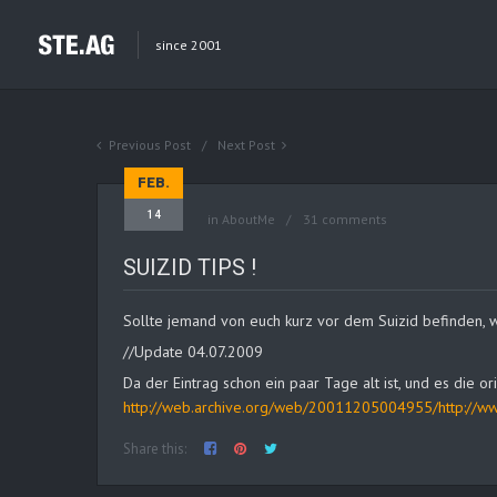
since 2001
Previous Post
Next Post
FEB.
14
in
AboutMe
31 comments
SUIZID TIPS !
Sollte jemand von euch kurz vor dem Suizid befinden, was
//Update 04.07.2009
Da der Eintrag schon ein paar Tage alt ist, und es die ori
http://web.archive.org/web/20011205004955/http://ww
Share this: