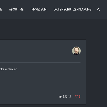
IE
ABOUT ME
IMPRESSUM
DATENSCHUTZERKLÄRUNG
ricks einholen…
35145
3