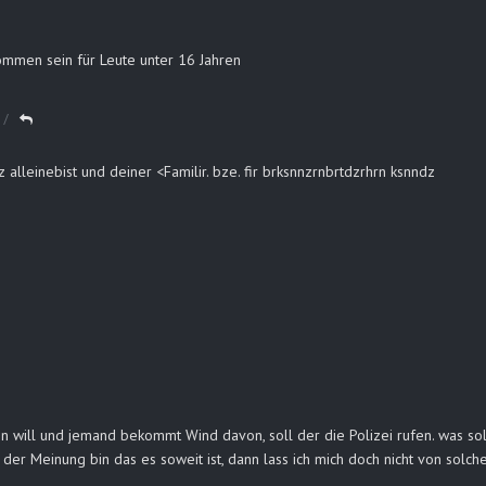
ommen sein für Leute unter 16 Jahren
z alleinebist und deiner <Familir. bze. fir brksnnzrnbrtdzrhrn ksnndz
n will und jemand bekommt Wind davon, soll der die Polizei rufen. was soll 
 der Meinung bin das es soweit ist, dann lass ich mich doch nicht von solch