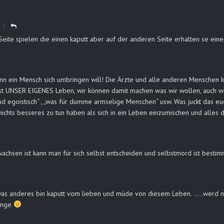
eite spielen die einen kaputt aber auf der anderen Seite erhalten se ein
n ein Mensch sich umbringen will! Die Ärzte und alle anderen Menschen k
st UNSER EIGENES Leben, wir können damit machen was wir wollen, auch wenn
 und egoistisch“ , „was für dumme armselige Menschen“ usw. Was juckt das
ichts besseres zu tun haben als sich in ein Leben einzumischen und alles d
achsen ist kann man für sich selbst entscheiden und selbstmord ist bestim
dwas anderes bin kaputt vom lieben und müde von diesem Leben. …..werd noc
lange