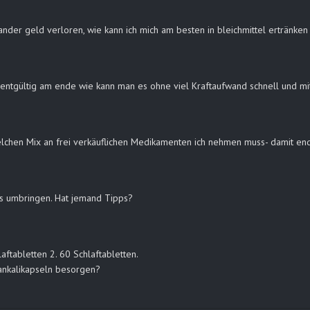
inander geld verloren, wie kann ich mich am besten in bleichmittel ertränk
ft entgültig am ende wie kann man es ohne viel Kraftaufwand schnell und 
lchen Mix an frei verkäuflichen Medikamenten ich nehmen muss- damit end
os umbringen. Hat jemand Tipps?
ftabletten 2. 60 Schlaftabletten.
ankalikapseln besorgen?