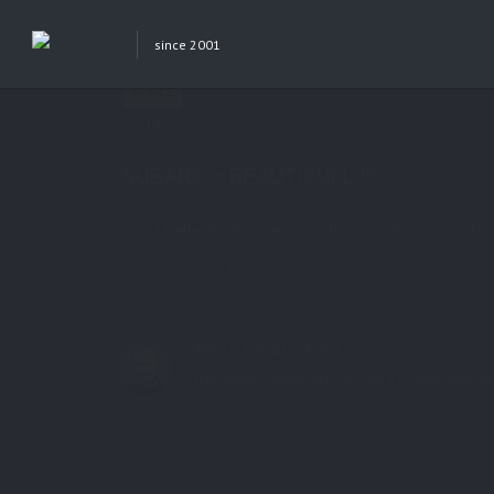
since 2001
Previous Post
Next Post
MÄRZ
12
in
AboutMe
0 comments
SUBARO = BEAUTIFULL !?
i can`t believe… this one is a subaro and this one looks
Share this:
ABOUT THE AUTHOR:
STE7130
freelancer, xhtml, css, wordpress specialist