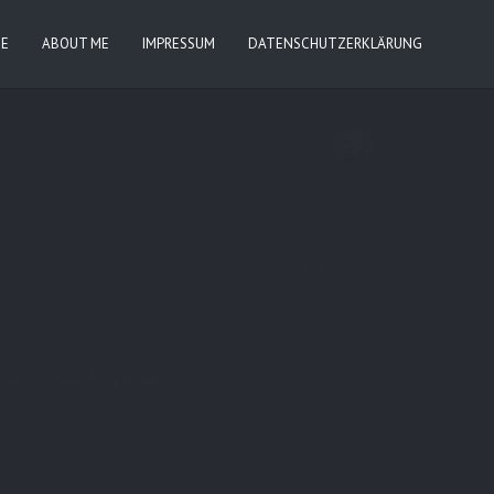
IE
ABOUT ME
IMPRESSUM
DATENSCHUTZERKLÄRUNG
3283
0
rt #canon5dmark3 #iphone6