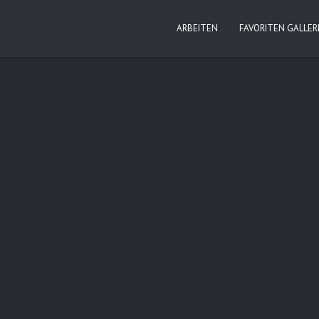
ARBEITEN
FAVORITEN GALLER
 cool…
, graphic & design, logo design, photographie, barcamper, android, streeta