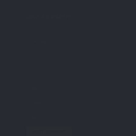
LEAVE A COMMENT!
Deine E-Mail-Adresse wird nicht veröffentlicht.
Erforderliche Felde