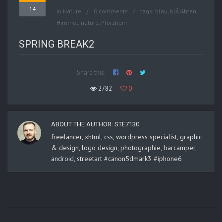
14
in
Nature
0 comments
tags:
blau
,
blÃ¼hten
,
Himmel
,
nature
,
Pforzheim
SPRING BREAK2
Share this:
2782
0
ABOUT THE AUTHOR:
STE7130
freelancer, xhtml, css, wordpress specialist, graphic
& design, logo design, photographie, barcamper,
android, streetart #canon5dmark3 #iphone6