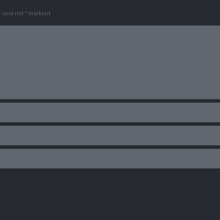
r sind mit
*
markiert