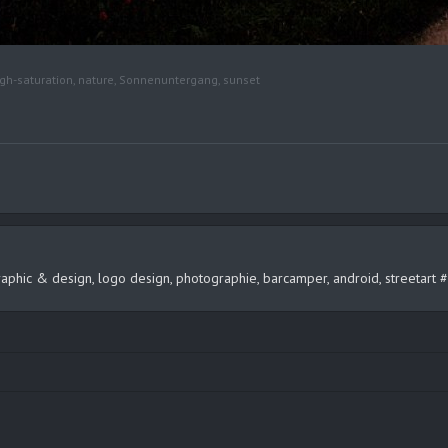
igh-saturation
,
nature
,
Sonnenuntergang
,
sunset
2
, graphic & design, logo design, photographie, barcamper, android, streeta