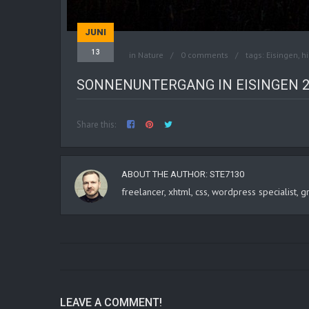
JUNI
13
in
Nature
0 comments
tags:
Eisingen
,
h
SONNENUNTERGANG IN EISINGEN 
Share this:
ABOUT THE AUTHOR:
STE7130
freelancer, xhtml, css, wordpress specialist
LEAVE A COMMENT!