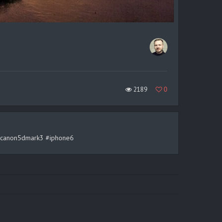
2189
0
rt #canon5dmark3 #iphone6