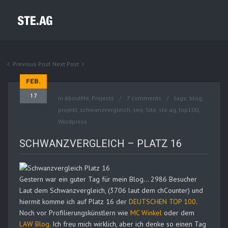
Previous Post
Next Post
FEB.
17
in
AboutMe
,
Projects
7 comments
tags:
blog
,
projekt
,
schwanzvergleich
,
seo
,
Site
,
ste.ag
,
top100
,
Wordpress
SCHWANZVERGLEICH – PLATZ 16
Gestern war ein guter Tag für mein Blog… 2986 Besucher
Laut dem Schwanzvergleich, (3706 laut dem chCounter) und
hiermit komme ich auf Platz 16 der
DEUTSCHEN TOP 100
.
Noch vor Profilierungskünstlern wie
MC Winkel
oder dem
LAW Blog
. Ich freu mich wirklich, aber ich denke so einen Tag