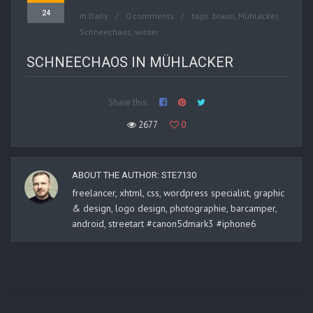
24
in
Daily
0 comments
tags:
braun
,
Mühlacker
,
Schneechaos
,
winter
SCHNEECHAOS IN MÜHLACKER
Share this:
2677
0
ABOUT THE AUTHOR:
STE7130
freelancer, xhtml, css, wordpress specialist, graphic
& design, logo design, photographie, barcamper,
android, streetart #canon5dmark3 #iphone6