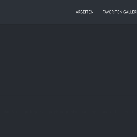
ARBEITEN
FAVORITEN GALLER
, graphic & design, logo design, photographie, barcamper, android, streeta