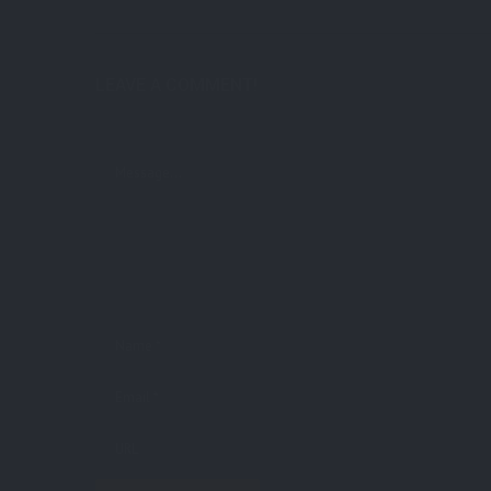
LEAVE A COMMENT!
Deine E-Mail-Adresse wird nicht veröffentlicht.
Erforderliche Felde