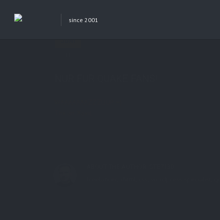
since 2001
Previous Post
Next Post
JUNI
11
in
AboutMe
0 comments
NUR FÜR QUAKE FANS!
WAAAAAAAZZZUUP :=)
Thx an XaviL
Share this:
ABOUT THE AUTHOR:
STE7130
freelancer, xhtml, css, wordpress specialist