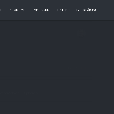
IE
ABOUT ME
IMPRESSUM
DATENSCHUTZERKLÄRUNG
2022
0
rt #canon5dmark3 #iphone6