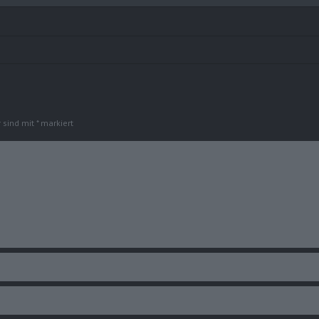
r sind mit
*
markiert