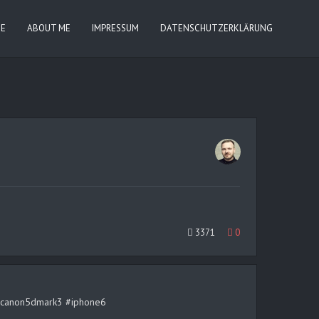
IE
ABOUT ME
IMPRESSUM
DATENSCHUTZERKLÄRUNG
3371
0
rt #canon5dmark3 #iphone6