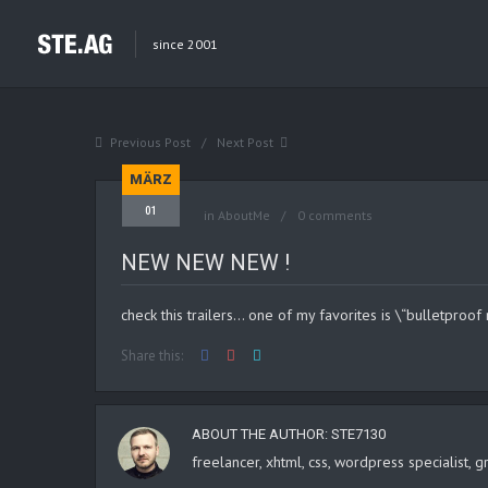
since 2001
Previous Post
Next Post
MÄRZ
01
in
AboutMe
0 comments
NEW NEW NEW !
check this trailers… one of my favorites is \“bulletproof
Share this:
ABOUT THE AUTHOR:
STE7130
freelancer, xhtml, css, wordpress specialist