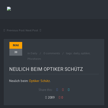
Previous Post
Next Post
MAI
30
in
Daily
0 comments
tags:
daily
,
optiker
,
Pforzheim
NEULICH BEIM OPTIKER SCHÜTZ
Neulich beim
Optiker Schütz
.
Share this:
2089
0