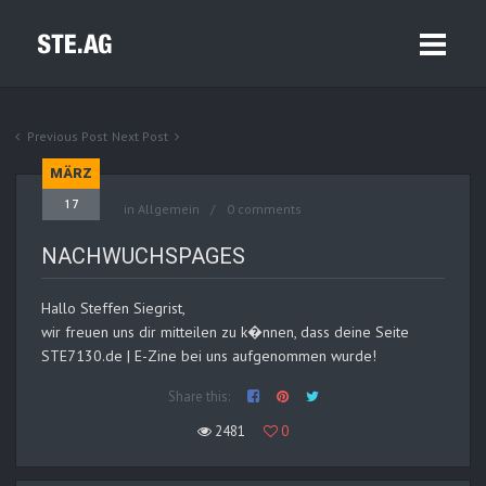
Previous Post
Next Post
MÄRZ
17
in Allgemein
0 comments
NACHWUCHSPAGES
Hallo Steffen Siegrist,
wir freuen uns dir mitteilen zu k�nnen, dass deine Seite
STE7130.de | E-Zine bei uns aufgenommen wurde!
Share this:
2481
0