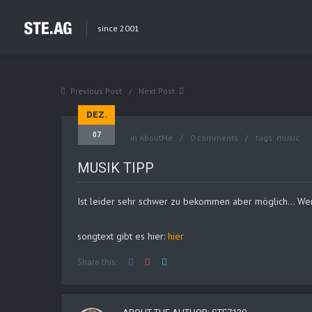
since 2001
Previous Post
Next Post
DEZ.
07
in
AboutMe
0 comments
tags:
music
MUSIK TIPP
Ist leider sehr schwer zu bekommen aber möglich… Wer 
songtext gibt es hier:
hier
Share this: