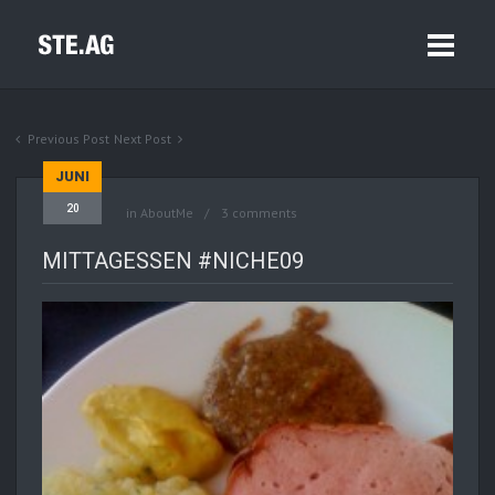
Previous Post
Next Post
JUNI
20
in
AboutMe
3 comments
MITTAGESSEN #NICHE09