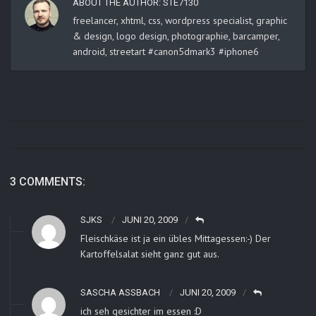
ABOUT THE AUTHOR:
STE7130
freelancer, xhtml, css, wordpress specialist, graphic
& design, logo design, photographie, barcamper,
android, streetart #canon5dmark3 #iphone6
3 COMMENTS:
SJKS
JUNI 20, 2009
Fleischkäse ist ja ein übles Mittagessen:-) Der
Kartoffelsalat sieht ganz gut aus.
SASCHA ASSBACH
JUNI 20, 2009
ich seh gesichter im essen :D