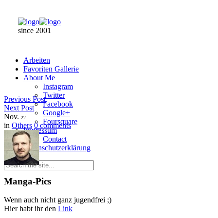
since 2001
Arbeiten
Favoriten Gallerie
About Me
Instagram
Twitter
Previous Post
Facebook
Next Post
Google+
Nov.
22
Foursquare
in
Others
0 comments
Impressum
Contact
Datenschutzerklärung
Manga-Pics
Wenn auch nicht ganz jugendfrei ;)
Hier habt ihr den
Link