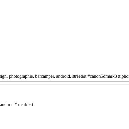
design, photographie, barcamper, android, streetart #canon5dmark3 #iph
sind mit
*
markiert