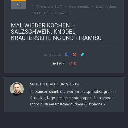
13
in
Things and Stuff
0 comments
tags:
kochen
,
Mühlacker
,
salzschwein
MAL WIEDER KOCHEN –
SALZSCHWEIN, KNÖDEL,
KRÄUTERSEITLING UND TIRAMISU
Share this:
1938
0
ABOUT THE AUTHOR:
STE7130
freelancer, xhtml, css, wordpress specialist, graphic
& design, logo design, photographie, barcamper,
android, streetart #canon5dmark3 #iphone6