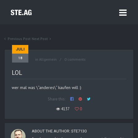
Previous Post
Next Post
JULI
18
in Allgemein
0 comments
LOL
wer mal was \“anderes\“ kaufen will :)
Share this:
4137
0
ABOUT THE AUTHOR:
STE7130