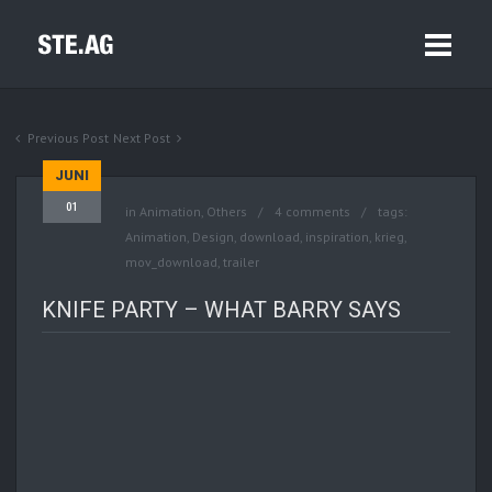
Previous Post
Next Post
JUNI
01
in
Animation
,
Others
4 comments
tags:
Animation
,
Design
,
download
,
inspiration
,
krieg
,
mov_download
,
trailer
KNIFE PARTY – WHAT BARRY SAYS