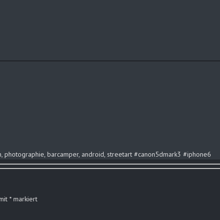
ign, photographie, barcamper, android, streetart #canon5dmark3 #iphone6
 mit
*
markiert