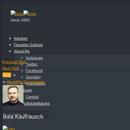
since 2001
Arbeiten
Favoriten Gallerie
About Me
Instagram
Previous Post
Twitter
Next Post
Facebook
Aug.
15
Google+
in
AboutMe
0 comments
Foursquare
Impressum
Contact
Datenschutzerklärung
Ikea Kaufrausch