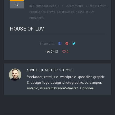
10
in
Nightshoot
,
People
0 comments
tags:
17mm
,
casablanca
,
crowd
,
goldtown.de
,
house-of-luv
,
Pforzheim
HOUSE OF LUV
Share this:
2418
0
ABOUT THE AUTHOR:
STE7130
freelancer, xhtml, css, wordpress specialist, graphic
& design, logo design, photographie, barcamper,
android, streetart #canon5dmark3 #iphone6