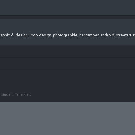
, graphic & design, logo design, photographie, barcamper, android, streeta
r sind mit
*
markiert