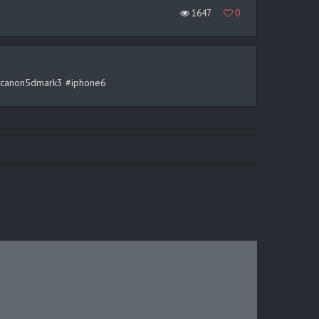
1647
0
rt #canon5dmark3 #iphone6