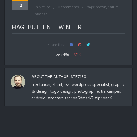
12
in
Nature
0 comments
tags:
brown
,
nature
,
pflanze
HAGEBUTTEN – WINTER
Share this:
2496
0
ABOUT THE AUTHOR:
STE7130
freelancer, xhtml, css, wordpress specialist, graphic
& design, logo design, photographie, barcamper,
android, streetart #canon5dmark3 #iphone6