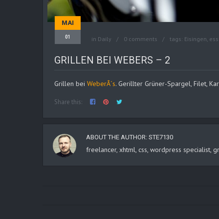
MAI
01
in
Daily
0 comments
tags:
Eisingen
,
ess
GRILLEN BEI WEBERS – 2
Grillen bei
Web
erÂ´s
. Gerillter Grüner-Spargel, Filet, K
Share this:
ABOUT THE AUTHOR:
STE7130
freelancer, xhtml, css, wordpress specialist