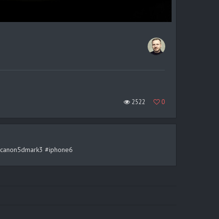
2522
0
rt #canon5dmark3 #iphone6