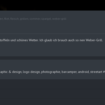
en
,
filet
,
fleisch
,
grillen
,
sommer
,
spargel
,
weber-grill
artoffeln und schönes Wetter. Ich glaub ich brauch auch so nen Weber-Grill.
, graphic & design, logo design, photographie, barcamper, android, streeta