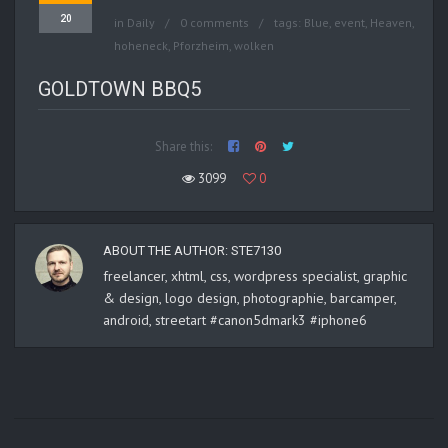
20
in
Daily
0 comments
tags:
Blue
,
event
,
Heaven
,
hoheneck
,
Pforzheim
,
wolken
GOLDTOWN BBQ5
Share this:
3099
0
ABOUT THE AUTHOR:
STE7130
freelancer, xhtml, css, wordpress specialist, graphic
& design, logo design, photographie, barcamper,
android, streetart #canon5dmark3 #iphone6