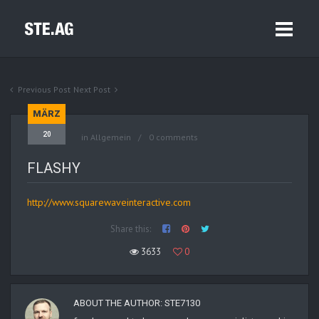
Previous Post
Next Post
MÄRZ
20
in Allgemein
0 comments
FLASHY
http://www.squarewaveinteractive.com
Share this:
3633
0
ABOUT THE AUTHOR:
STE7130