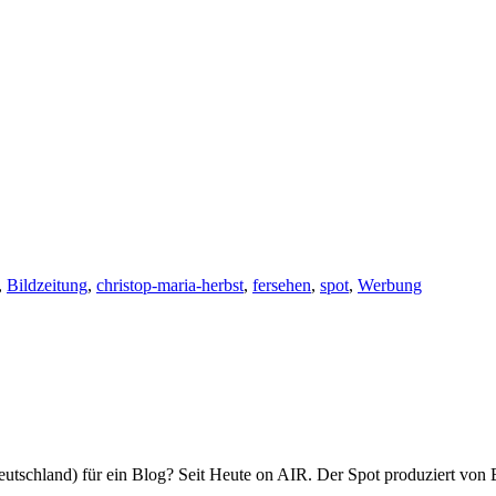
,
Bildzeitung
,
christop-maria-herbst
,
fersehen
,
spot
,
Werbung
Deutschland) für ein Blog? Seit Heute on AIR. Der Spot produziert vo