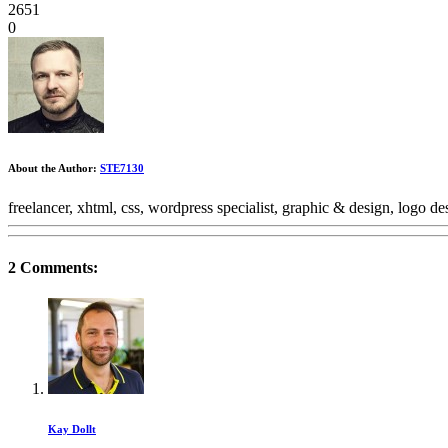
2651
0
About the Author:
STE7130
freelancer, xhtml, css, wordpress specialist, graphic & design, logo 
2 Comments:
Kay Dollt