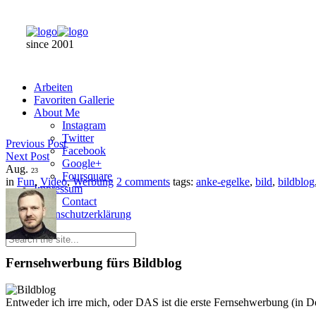
since 2001
Arbeiten
Favoriten Gallerie
About Me
Instagram
Twitter
Previous Post
Facebook
Next Post
Google+
Aug.
23
Foursquare
in
Fun
,
Video
,
Werbung
2 comments
tags:
anke-egelke
,
bild
,
bildblog
Impressum
Contact
Datenschutzerklärung
Fernsehwerbung fürs Bildblog
Entweder ich irre mich, oder DAS ist die erste Fernsehwerbung (in 