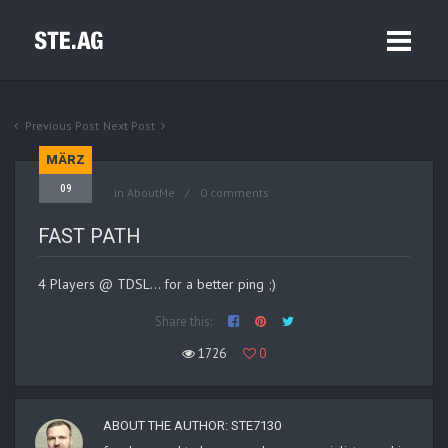
Previous Post
Next Post
MÄRZ
09
in
AboutMe
0 comments
FAST PATH
4 Players @ TDSL… for a better ping ;)
Share this:
1726
0
ABOUT THE AUTHOR:
STE7130