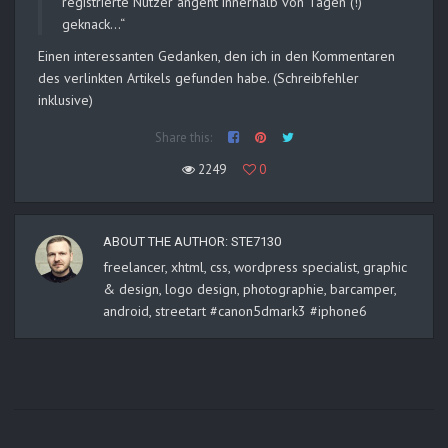
registrierte Nutzer angeht innerhalb von Tagen (!)
geknack…“
Einen interessanten Gedanken, den ich in den Kommentaren
des verlinkten Artikels gefunden habe. (Schreibfehler
inklusive)
Share this:
2249
0
ABOUT THE AUTHOR:
STE7130
freelancer, xhtml, css, wordpress specialist, graphic
& design, logo design, photographie, barcamper,
android, streetart #canon5dmark3 #iphone6