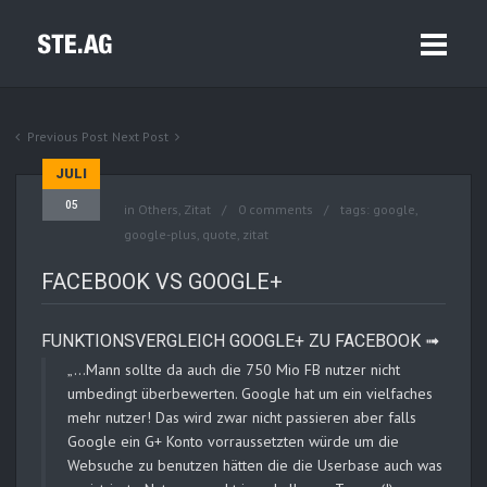
Previous Post
Next Post
JULI
05
in
Others
,
Zitat
0 comments
tags:
google
,
google-plus
,
quote
,
zitat
FACEBOOK VS GOOGLE+
FUNKTIONSVERGLEICH GOOGLE+ ZU FACEBOOK ➟
„…Mann sollte da auch die 750 Mio FB nutzer nicht
umbedingt überbewerten. Google hat um ein vielfaches
mehr nutzer! Das wird zwar nicht passieren aber falls
Google ein G+ Konto vorraussetzten würde um die
Websuche zu benutzen hätten die die Userbase auch was